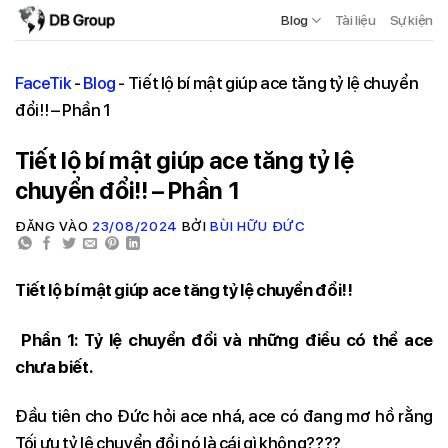
Blog
Tài liệu
Sự kiện
FaceTik
-
Blog
-
Tiết lộ bí mật giúp ace tăng tỷ lệ chuyển
đổi!! – Phần 1
Tiết lộ bí mật giúp ace tăng tỷ lệ
chuyển đổi!! – Phần 1
ĐĂNG VÀO
23/08/2024
BỞI
BÙI HỮU ĐỨC
Tiết lộ bí mật giúp ace tăng tỷ lệ chuyển đổi!!
Phần 1: Tỷ lệ chuyển đổi và những điều có thể ace
chưa biết.
Đầu tiên cho Đức hỏi ace nhá, ace có đang mơ hồ rằng
Tối ưu tỷ lệ chuyển đổi nó là cái gì không????