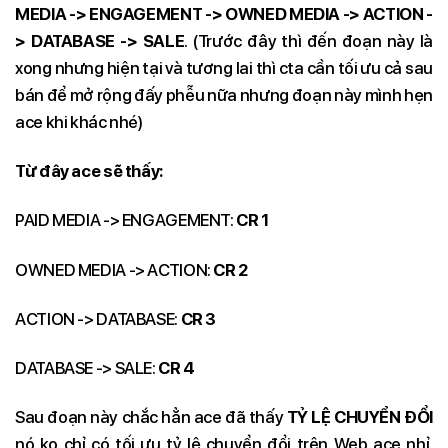
MEDIA -> ENGAGEMENT -> OWNED MEDIA -> ACTION -
> DATABASE -> SALE
. (Trước đây thì đến đoạn này là
xong nhưng hiện tại và tương lai thì cta cần tối ưu cả sau
bán để mở rộng đấy phễu nữa nhưng đoạn này mình hẹn
ace khi khác nhé
)
Từ đây ace sẽ thấy:
PAID MEDIA -> ENGAGEMENT:
CR 1
OWNED MEDIA -> ACTION:
CR 2
ACTION -> DATABASE:
CR 3
DATABASE -> SALE:
CR 4
Sau đoạn này chắc hẳn ace đã thấy
TỶ LỆ CHUYỂN ĐỔI
nó
ko chỉ có tối ưu tỷ lệ chuyển đổi trên Web ace nhỉ.