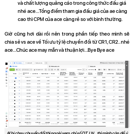
và chất lượng quảng cáo trong công thức đấu giá
nhé ace…Tổng điểm tham gia đấu giá của ae càng
cao thì CPM của ace càng rẻ so với bình thường.
Giờ cũng hơi dài rồi nên trong phần tiếp theo mình sẽ
chia sẻ vs ace về Tối ưu tỷ lệ chuyển đổi từ CR1, CR2.. nhé
ace…Chúc ace may mắn và thuận lợi…Bye Bye ace
(Khi chạy chuyển đổi thì ngoài xem chỉ số DT, LN…thì mình còn để ý