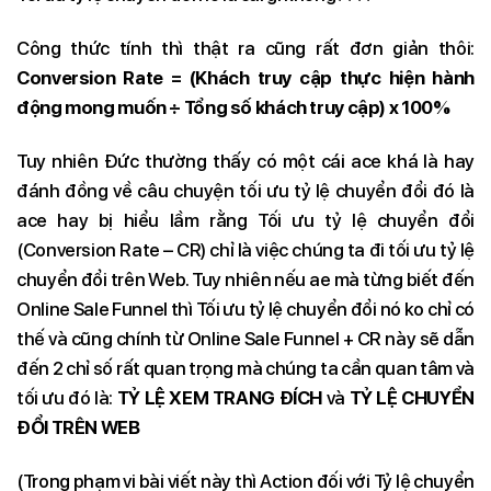
Công thức tính thì thật ra cũng rất đơn giản thôi:
Conversion Rate = (Khách truy cập thực hiện hành
động mong muốn ÷ Tổng số khách truy cập) x 100%
Tuy nhiên Đức thường thấy có một cái ace khá là hay
đánh đồng về câu chuyện tối ưu tỷ lệ chuyển đổi đó là
ace hay bị hiểu lầm rằng Tối ưu tỷ lệ chuyển đổi
(Conversion Rate – CR) chỉ là việc chúng ta đi tối ưu tỷ lệ
chuyển đổi trên Web. Tuy nhiên nếu ae mà từng biết đến
Online Sale Funnel thì Tối ưu tỷ lệ chuyển đổi nó ko chỉ có
thế và cũng chính từ Online Sale Funnel + CR này sẽ dẫn
đến 2 chỉ số rất quan trọng mà chúng ta cần quan tâm và
tối ưu đó là:
TỶ LỆ XEM TRANG ĐÍCH
và
TỶ LỆ CHUYỂN
ĐỔI TRÊN WEB
(Trong phạm vi bài viết này thì Action đối với Tỷ lệ chuyển