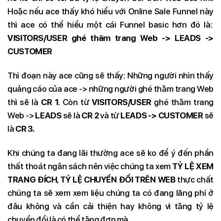
Hoặc nếu ace thấy khó hiểu với Online Sale Funnel này
thì ace có thể hiểu một cái Funnel basic hơn đó là:
VISITORS/USER ghé thăm trang Web -> LEADS ->
CUSTOMER
Thì đoạn này ace cũng sẽ thấy: Những người nhìn thấy
quảng cáo của ace -> những người ghé thăm trang Web
thì sẽ là
CR 1
. Còn từ
VISITORS/USER
ghé thăm trang
Web ->
LEADS
sẽ là
CR 2
và từ
LEADS -> CUSTOMER
sẽ
là
CR 3.
Khi chúng ta đang lãi thường ace sẽ ko để ý đến phần
thất thoát ngân sách nên việc chúng ta xem
TỶ LỆ XEM
TRANG ĐÍCH
,
TỶ LỆ CHUYỂN ĐỔI TRÊN WEB
thực chất
chúng ta sẽ xem xem liệu chúng ta có đang lãng phí ở
đâu không và cần cải thiện hay không vì tăng tỷ lệ
chuyển đổi là có thể tăng đơn mà.