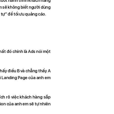
 suốt hành trình khách hàng
 em sẽ không biết người dùng
 tự” để tối ưu quảng cáo.
hất đó chính là Ads nói một
thấy điều B và chẳng thấy A
ỏi Landing Page của anh em
hích rõ việc khách hàng sắp
ion của anh em sẽ tự nhiên