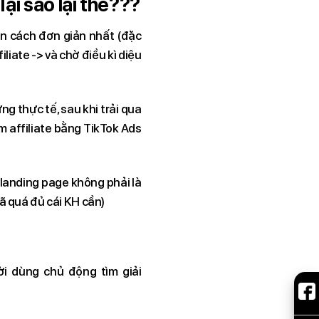
ại sao lại thế???
ọn cách đơn giản nhất (đặc
liate -> và chờ điều kì diệu
ng thực tế, sau khi trải qua
àm affiliate bằng TikTok Ads
-landing page không phải là
đã quá đủ cái KH cần)
i dùng chủ động tìm giải