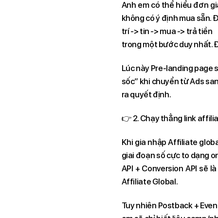
Anh em có thể hiểu đơn gi
không có ý định mua sẵn. Đù
trí -> tin -> mua -> trả tiền
trong một bước duy nhất. Đâ
Lúc này Pre-landing page s
sốc” khi chuyển từ Ads sang
ra quyết định.
👉 2. Chạy thẳng link affil
Khi gia nhập Affiliate glo
giai đoạn số cực to dạng o
API + Conversion API sẽ l
Affiliate Global.
Tuy nhiên Postback + Event 