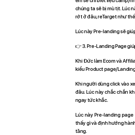
em sẽ chỉ biết liệu camp/n
chúng ta sẽ bị mù tịt. Lúc 
rớt ở đâu, reTarget như th
Lúc này Pre-landing sẽ giú
👉 3. Pre-Landing Page giú
Khi Đức làm Ecom và Affili
kiểu Product page/Landing
Khi người dùng click vào x
đâu. Lúc này chắc chắn kh
ngay tức khắc.
Lúc này Pre-landing page s
thấy gì và định hướng hàn
tăng.