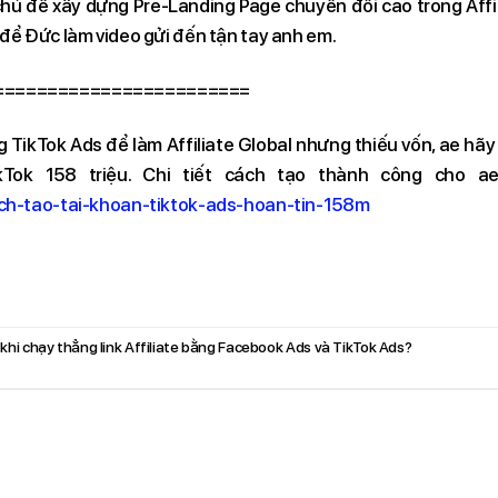
ủ đề xây dựng Pre-Landing Page chuyển đổi cao trong Affil
để Đức làm video gửi đến tận tay anh em.
========================
TikTok Ads để làm Affiliate Global nhưng thiếu vốn, ae hã
kTok 158 triệu. Chi tiết cách tạo thành công cho 
ch-tao-tai-khoan-tiktok-ads-hoan-tin-158m
 khi chạy thẳng link Affiliate bằng Facebook Ads và TikTok Ads?