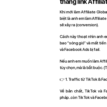
thẳng link Affil
Khi mới làm Affiliate Glo
biệt là anh em làm Affiliat
sẽ xảy ra (conversion).
Cách này thoạt nhìn anh em 
bao “sóng gió” và mất tiền 
và Facebook Ads bị fail.
Nếu anh em muốn làm Affili
tùy chọn, mà là bắt buộc. (
👉 1. Traffic từ TikTok & Fa
Về bản chất, TikTok và 
pháp..còn TikTok và Faceboo