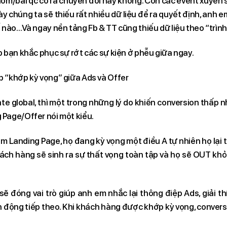
hóm/bài qc có ra chuyển đổi hay không. Còn các event xuyên
này chúng ta sẽ thiếu rất nhiều dữ liệu để ra quyết định, anh
ế nào…Và ngay nền tảng Fb & TT cũng thiếu dữ liệu theo “trình
p bạn khắc phục sự rớt các sự kiện ở phễu giữa ngay.
p “khớp kỳ vọng” giữa Ads và Offer
ate global, thì một trong những lý do khiến conversion thấp n
 Page/Offer nói một kiểu.
em Landing Page, họ đang kỳ vọng một điều A tự nhiên họ lại 
ách hàng sẽ sinh ra sự thất vọng toàn tập và họ sẽ OUT kh
ẽ đóng vai trò giúp anh em nhắc lại thông điệp Ads, giải t
h động tiếp theo. Khi khách hàng được khớp kỳ vọng, convers