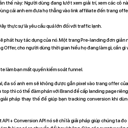
ản thế này: Người dùng đang lướt xem giải trí, xem các cô n
ng cái anh em đưa họ thẳng vào link affiliate đến trang offe
y thực sự là yêu cầu quá lớn đối với traffic lạnh.
ẽ phát huy tác dụng của nó. Một trang Pre-landing đơn giản
 Offer, cho người dùng thời gian hiểu họ đang làm gì, cần gì 
iate làm bạn mất quyền kiểm soát funnel.
bal, đa số anh em sẽ không được gắn pixel vào trang offer củ
n top thì có thể đàm phán với Brand để cấp landing page riêng
à giải pháp thay thế để giúp bạn tracking conversion khi dù
API + Conversion API nó sẽ chỉ là giải pháp giúp chúng ta đo