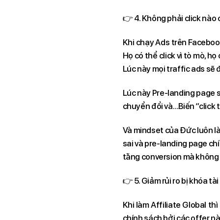
👉 4. Không phải click nào c
Khi chạy Ads trên Facebook
Họ có thể click vì tò mò, họ
Lúc này mọi traffic ads sẽ 
Lúc này Pre-landing page 
chuyển đổi và…Biến “click t
Và mindset của Đức luôn l
sai và pre-landing page ch
tăng conversion mà không 
👉 5. Giảm rủi ro bị khóa tà
Khi làm Affiliate Global 
chính sách bởi các offer nà