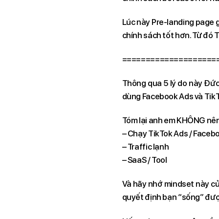
Lúc này Pre-landing page 
chính sách tốt hơn. Từ đó
====================
Thông qua 5 lý do này Đức
dùng Facebook Ads và TikTo
Tóm lại anh em KHÔNG nên c
– Chạy TikTok Ads / Faceb
– Traffic lạnh
– SaaS / Tool
Và hãy nhớ mindset này củ
quyết định bạn “sống” đượ