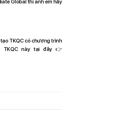
iate Global thì anh em hãy
y tạo TKQC có chương trình
ae TKQC này tại đây 👉