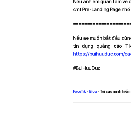
Nếu anh em quan tâm về ch
cmt Pre-Landing Page nhé 
====================
Nếu ae muốn bắt đầu dùng 
tín dụng quảng cáo Ti
https://buihuuduc.com/ca
#BuiHuuDuc
FaceTik
-
Blog
-
Tại sao mình hiếm