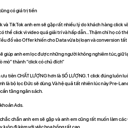
ũng có giá trị tiền
 và TikTok anh em sẽ gặp rất nhiều lý do khách hàng click vào
 có thể click vì video quá giải trí và hấp dẫn…Thậm chí họ có th
đều đổ vào Offer khiến cho Data vừa bị loạn và conversion tất
sẽ giúp anh em lọc được những người không nghiêm túc, giữ l
ò mò” thành “click có chủ đích”
à ưu tiên CHẤT LƯỢNG hơn là SỐ LƯỢNG. 1 click đúng luôn luô
ính là bộ lọc Đức sẽ dùng. Và hệ quả tất nhiên lúc này Pre-La
cần tăng ngân sách.
i khoản Ads.
thì chắc chắn anh em sẽ gặp và anh em cũng rất muốn làm các
y luôn đi kèm với việc hoa hồng rất cao.