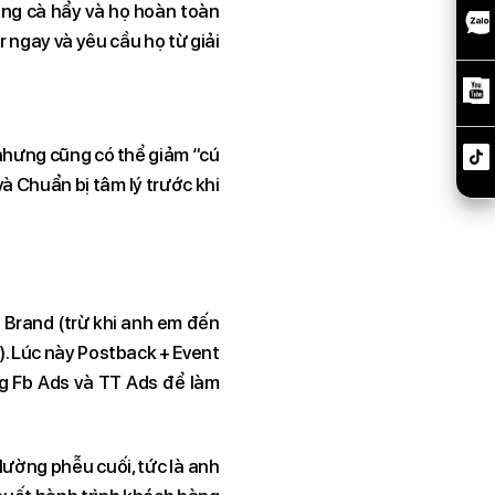
àng cà hẩy và họ hoàn toàn
r ngay và yêu cầu họ từ giải
 nhưng cũng có thể giảm “cú
và Chuẩn bị tâm lý trước khi
a Brand (trừ khi anh em đến
). Lúc này Postback + Event
ng Fb Ads và TT Ads để làm
 lường phễu cuối, tức là anh