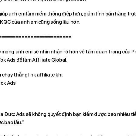
giúp anh em làm mềm thông điệp hơn, giảm tính bán hàng trực
 TKQC của anh em cũng sống lâu hơn.
=========================
 mong anh em sẽ nhìn nhận rõ hơn về tầm quan trọng của P
k Ads để làm Affiliate Global.
hạy thẳng link affiliate khi:
ook Ads
a Đức: Ads sẽ không quyết định bạn kiếm được bao nhiêu ti
c bao lâu.”