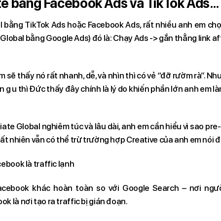
iate bằng Facebook Ads và TikTok Ads…T
bal bằng TikTok Ads hoặc Facebook Ads, rất nhiều anh em ch
e Global bằng Google Ads) đó là: Chạy Ads -> gắn thẳng link affi
sẽ thấy nó rất nhanh, dễ, và nhìn thì có vẻ “đỡ rườm rà”. Như
n g u thì Đức thấy đây chính là lý do khiến phần lớn anh em l
ate Global nghiêm túc và lâu dài, anh em cần hiểu vì sao pre
Tất nhiên vẫn có thể trừ trường hợp Creative của anh em nói 
cebook là traffic lạnh
Facebook khác hoàn toàn so với Google Search – nơi ngườ
k là nơi tạo ra traffic bị gián đoạn.