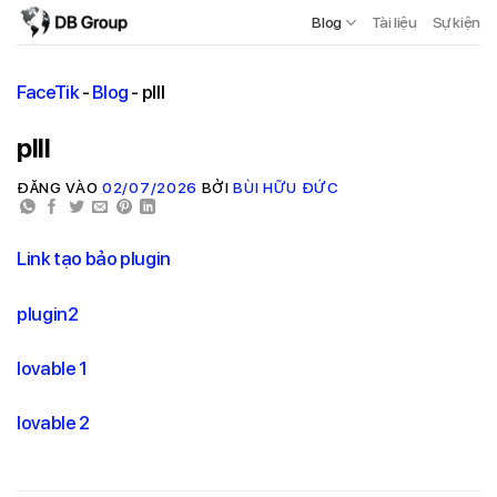
Blog
Tài liệu
Sự kiện
FaceTik
-
Blog
-
plll
plll
ĐĂNG VÀO
02/07/2026
BỞI
BÙI HỮU ĐỨC
Link tạo bảo plugin
plugin2
lovable 1
lovable 2