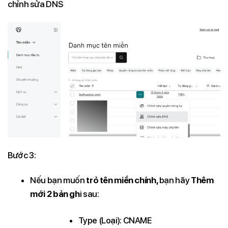
chỉnh sửa DNS
Bước 3:
Nếu bạn muốn
trỏ tên miền chính,
bạn hãy
Thêm
mới 2 bản gh
i sau:
Type (Loại): CNAME