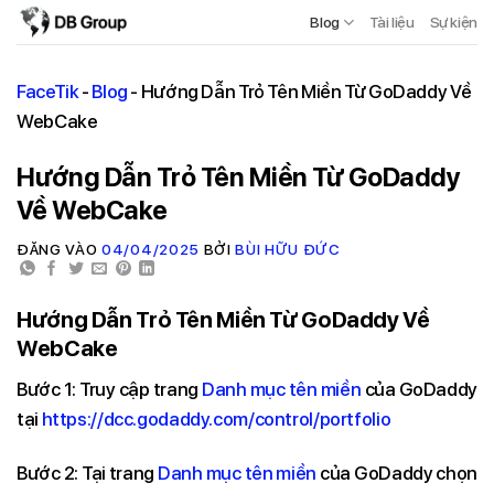
Blog
Tài liệu
Sự kiện
FaceTik
-
Blog
-
Hướng Dẫn Trỏ Tên Miền Từ GoDaddy Về
WebCake
Hướng Dẫn Trỏ Tên Miền Từ GoDaddy
Về WebCake
ĐĂNG VÀO
04/04/2025
BỞI
BÙI HỮU ĐỨC
Hướng Dẫn Trỏ Tên Miền Từ GoDaddy Về
WebCake
Bước 1: Truy cập trang
Danh mục tên miền
của GoDaddy
tại
https://dcc.godaddy.com/control/portfolio
Bước 2: Tại trang
Danh mục tên miền
của GoDaddy chọn