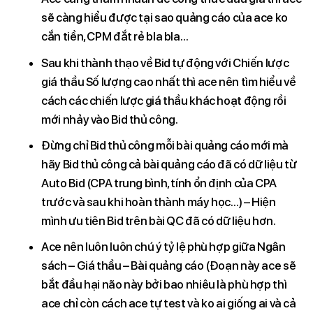
sẽ càng hiểu được tại sao quảng cáo của ace ko
cắn tiền, CPM đắt rẻ bla bla…
Sau khi thành thạo về Bid tự động với Chiến lược
giá thầu Số lượng cao nhất thì ace nên tìm hiểu về
cách các chiến lược giá thầu khác hoạt động rồi
mới nhảy vào Bid thủ công.
Đừng chỉ Bid thủ công mỗi bài quảng cáo mới mà
hãy Bid thủ công cả bài quảng cáo đã có dữ liệu từ
Auto Bid (CPA trung bình, tính ổn định của CPA
trước và sau khi hoàn thành máy học…) – Hiện
mình ưu tiên Bid trên bài QC đã có dữ liệu hơn.
Ace nên luôn luôn chú ý tỷ lệ phù hợp giữa Ngân
sách – Giá thầu – Bài quảng cáo (Đoạn này ace sẽ
bắt đầu hại não này bởi bao nhiêu là phù hợp thì
ace chỉ còn cách ace tự test và ko ai giống ai và cả