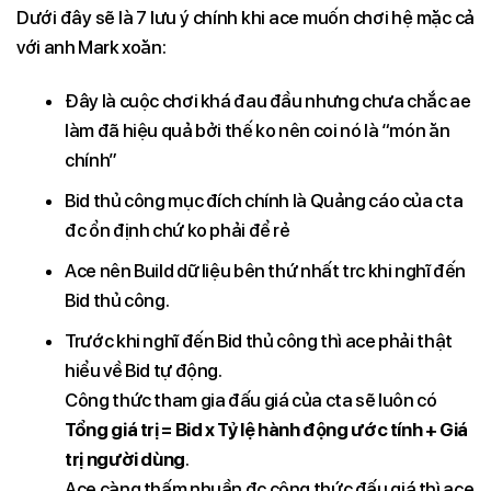
Dưới đây sẽ là 7 lưu ý chính khi ace muốn chơi hệ mặc cả
với anh Mark xoăn:
Đây là cuộc chơi khá đau đầu nhưng chưa chắc ae
làm đã hiệu quả bởi thế ko nên coi nó là “món ăn
chính”
Bid thủ công mục đích chính là Quảng cáo của cta
đc ổn định chứ ko phải để rẻ
Ace nên Build dữ liệu bên thứ nhất trc khi nghĩ đến
Bid thủ công.
Trước khi nghĩ đến Bid thủ công thì ace phải thật
hiểu về Bid tự động.
Công thức tham gia đấu giá của cta sẽ luôn có
Tổng giá trị = Bid x Tỷ lệ hành động ước tính + Giá
trị người dùng
.
Ace càng thấm nhuần đc công thức đấu giá thì ace